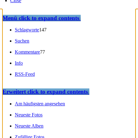
Close
Menü
click to expand contents
Schlagworte
147
Suchen
Kommentare
77
Info
RSS-Feed
Erweitert
click to expand contents
Am häufigsten angesehen
Neueste Fotos
Neueste Alben
Zufällige Fotos