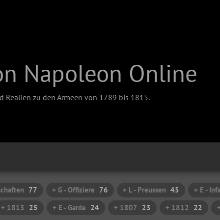
on Napoleon Online
nd Realien zu den Armeen von 1789 bis 1815.
schaften
77
+ G - Offiziere
76
+ L - Preussen
45
+ E - Inf
+ 1813
25
+ E - Garde
24
+ 1807
23
+ 1812
22