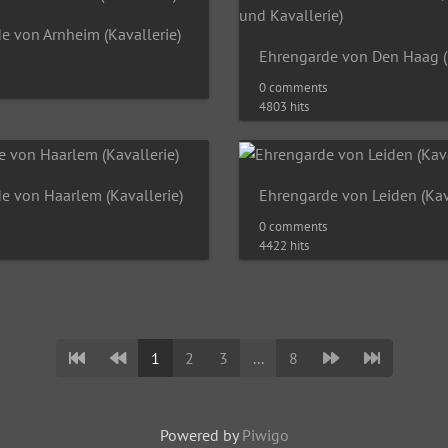
e von Arnheim (Kavallerie)
0 comments
4803 hits
e von Haarlem (Kavallerie)
Ehrengarde von Leiden (Kav
0 comments
4422 hits
1
2
3
...
8
Powered by
Piwigo