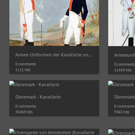
Armee-Uniformen der Kavallerie und Infanterie
0 comments
0 comments
1121 hits
11459 hits
Dänemark - Kavallerie
Dänemark 
0 comments
0 comments
35069 hits
9365 hits