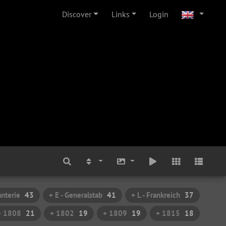
Discover
Links
Login
anterie
43
+ E - Generalstab
41
+ L - Frankreich
37
+ 1808
21
+ 1802
19
+ 1809
19
+ 1815
18