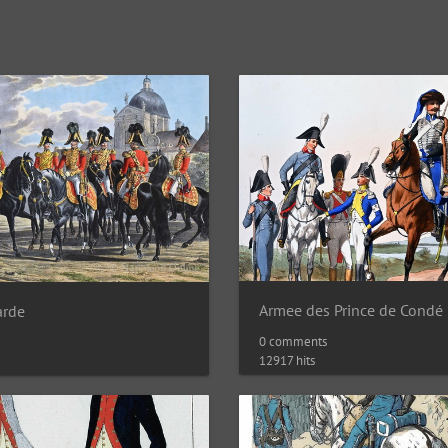
arde
0 comments
12917 hits