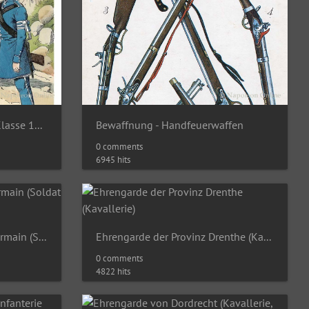
Bayern - Nationalgarde III. Klasse 1814
Bewaffnung - Handfeuerwaffen
0 comments
6945 hits
Ecole de Cavalerie de St. Germain (Soldat der Zentrumskompanie)
Ehrengarde der Provinz Drenthe (Kavallerie)
0 comments
4822 hits