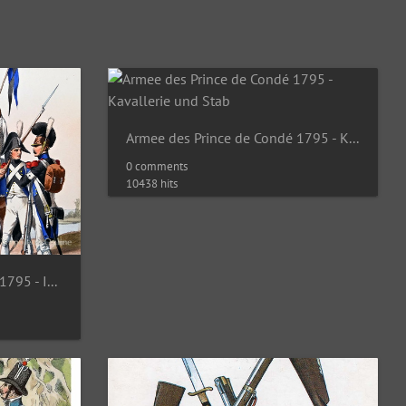
Armee des Prince de Condé 1795 - Kavallerie und Stab
0 comments
10438 hits
Armee des Prince de Condé 1795 - Infanterie und Kavallerie