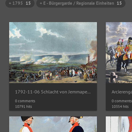
+ 1795
15
+ E - Bürgergarde / Regionale Einheiten
15
1792-11-06 Schlacht von Jemmapes (Armée du Nord)
Arciereng
0 comments
0 comments
10791 hits
10354 hits