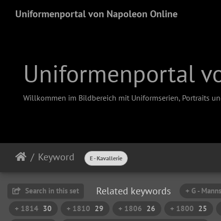
Uniformenportal von Napoleon Online
Uniformenportal v
Willkommen im Bildbereich mit Uniformserien, Portraits u
Keyword
E - Kavallerie
Related keywords
Search in this set
+ G - Mann
+ 1814
30
+ 1810
29
+ 1806
26
+ 1800
25