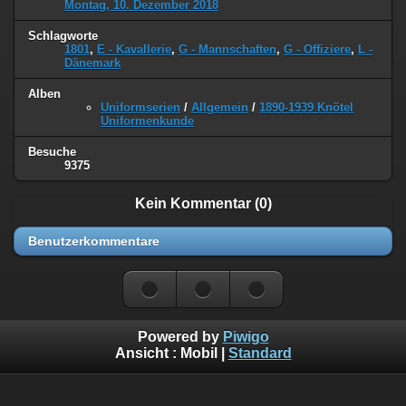
Montag, 10. Dezember 2018
Schlagworte
1801
,
E - Kavallerie
,
G - Mannschaften
,
G - Offiziere
,
L -
Dänemark
Alben
Uniformserien
/
Allgemein
/
1890-1939 Knötel
Uniformenkunde
Besuche
9375
Kein Kommentar (0)
Benutzerkommentare
Powered by
Piwigo
Ansicht :
Mobil
|
Standard
©
Napoleon Online
(Markus Stein)