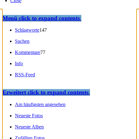
Close
Menü
click to expand contents
Schlagworte
147
Suchen
Kommentare
77
Info
RSS-Feed
Erweitert
click to expand contents
Am häufigsten angesehen
Neueste Fotos
Neueste Alben
Zufällige Fotos