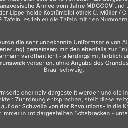
Franzoesische Armee vom Jahre MDCCCV
und 
der Lipperheide Kostümbibliothek C. Müller / C
 Tafeln, es fehlen die Tafeln mit den Nummern
wurde die sehr unbekannte Uniformserie von Alai
rierung) gemeinsam mit den ebenfalls zur Frü
ann veröffentlicht - allerdings mit farblich 
Brunswick
versehen, ohne Angabe des Grundes 
Braunschweig.
mserie eher naiv dargestellt werden und die 
rekten Zuordnung entsprechen, stellt diese zei
f der Schwelle von der Revolutions- in die Ka
st immer in rot dargestellten Schabracken - un