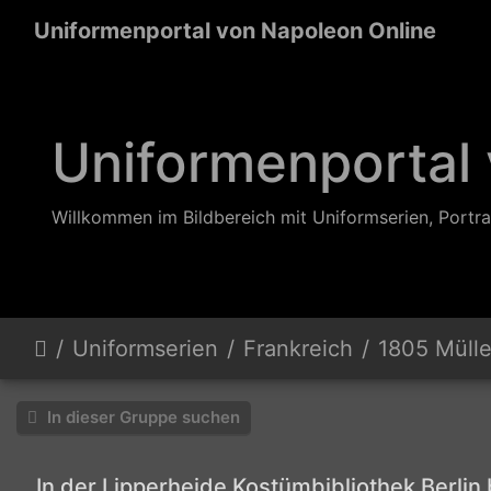
Uniformenportal von Napoleon Online
Uniformenportal
Willkommen im Bildbereich mit Uniformserien, Portra
Uniformserien
Frankreich
1805 Mülle
In dieser Gruppe suchen
In der Lipperheide Kostümbibliothek Berlin