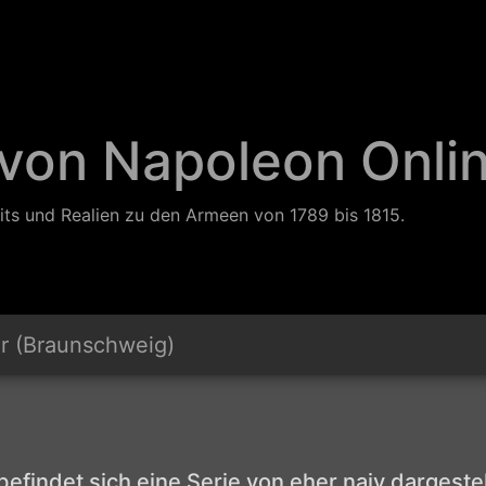
 von Napoleon Onli
its und Realien zu den Armeen von 1789 bis 1815.
r (Braunschweig)
 befindet sich eine Serie von eher naiv darges