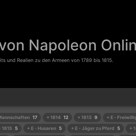
 von Napoleon Onli
its und Realien zu den Armeen von 1789 bis 1815.
 Mannschaften
17
+ 1814
12
+ 1813
9
+ E - Freiwill
+ 1815
5
+ E - Husaren
5
+ E - Jäger zu Pferd
5
+ 