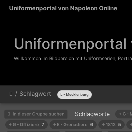
Uniformenportal von Napoleon Online
Uniformenportal
Willkommen im Bildbereich mit Uniformserien, Portra
Schlagwort
L - Mecklenburg
Schlagworte
In dieser Gruppe suchen
+ G -
+ G - Offiziere
7
+ E - Grenadiere
6
+ 1812
5