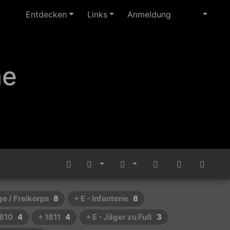
Entdecken
Links
Anmeldung
ne
ige / Freikorps
8
+ E - Infanterie
8
1810
4
+ 1811
4
+ E - Jäger zu Fuß
3