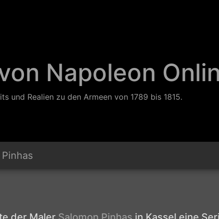
 von Napoleon Onli
its und Realien zu den Armeen von 1789 bis 1815.
 Pinhas
hte der Maler
Salomon Pinhas
in Kassel eine Se