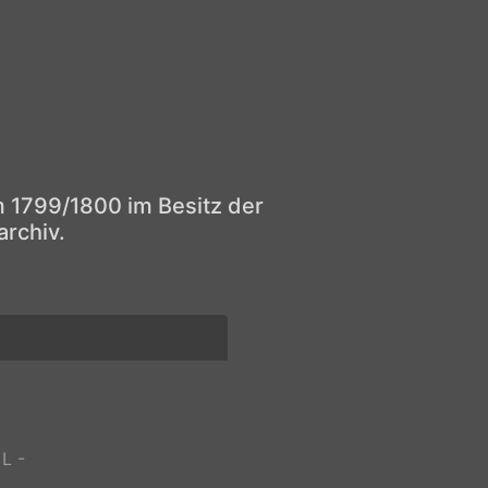
m 1799/1800 im Besitz der
rchiv.
,
L -