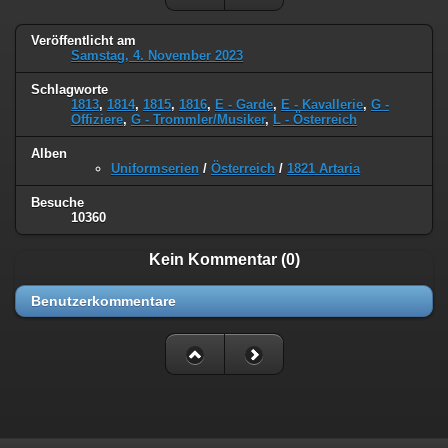
Veröffentlicht am
Samstag, 4. November 2023
Schlagworte
1813
,
1814
,
1815
,
1816
,
E - Garde
,
E - Kavallerie
,
G -
Offiziere
,
G - Trommler/Musiker
,
L - Österreich
Alben
Uniformserien
/
Österreich
/
1821 Artaria
Besuche
10360
Kein Kommentar (0)
Benutzerkommentare