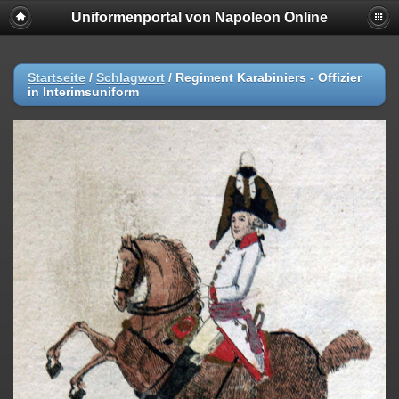
Uniformenportal von Napoleon Online
Startseite
/
Schlagwort
/
Regiment Karabiniers - Offizier
in Interimsuniform