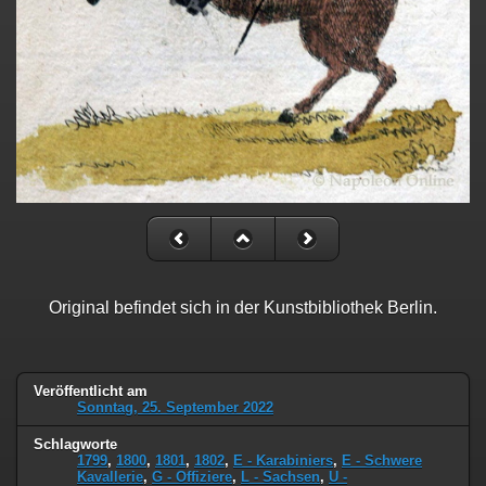
Original befindet sich in der Kunstbibliothek Berlin.
Veröffentlicht am
Sonntag, 25. September 2022
Schlagworte
1799
,
1800
,
1801
,
1802
,
E - Karabiniers
,
E - Schwere
Kavallerie
,
G - Offiziere
,
L - Sachsen
,
U -