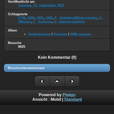
Veröffentlicht am
Sonntag, 25. September 2022
Schlagworte
1799
,
1800
,
1801
,
1802
,
E - Kadetten/Militärschulen
,
G -
Offiziere
,
L - Sachsen
,
U - Interimsuniform
Alben
Uniformserien
/
Sachsen
/
1800 anonym
Besuche
8605
Kein Kommentar (0)
Benutzerkommentare
Powered by
Piwigo
Ansicht :
Mobil
|
Standard
©
Napoleon Online
(Markus Stein)