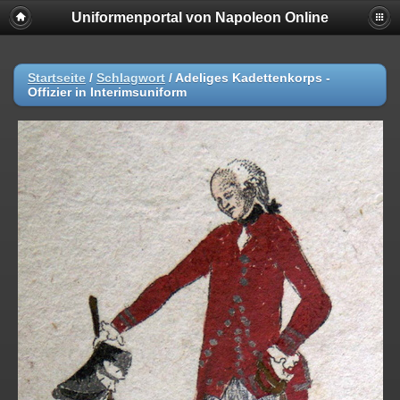
Uniformenportal von Napoleon Online
Startseite
/
Schlagwort
/
Adeliges Kadettenkorps -
Offizier in Interimsuniform