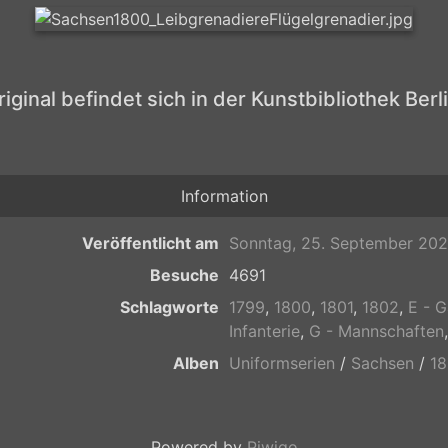
riginal befindet sich in der Kunstbibliothek Berli
Information
Veröffentlicht am
Sonntag, 25. September 20
Besuche
4691
Schlagworte
1799
,
1800
,
1801
,
1802
,
E - 
Infanterie
,
G - Mannschaften
Alben
Uniformserien
/
Sachsen
/
1
Powered by
Piwigo