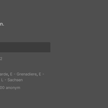
n.
22
Garde
,
E - Grenadiere
,
E -
,
L - Sachsen
800 anonym