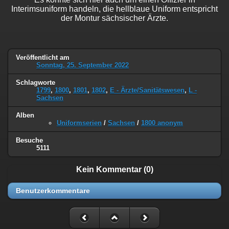
Interimsuniform handeln, die hellblaue Uniform entspricht
der Montur sächsischer Ärzte.
Veröffentlicht am
Sonntag, 25. September 2022
Schlagworte
1799
,
1800
,
1801
,
1802
,
E - Ärzte/Sanitätswesen
,
L -
Sachsen
Alben
Uniformserien
/
Sachsen
/
1800 anonym
Besuche
5111
Kein Kommentar (0)
Benutzerkommentare