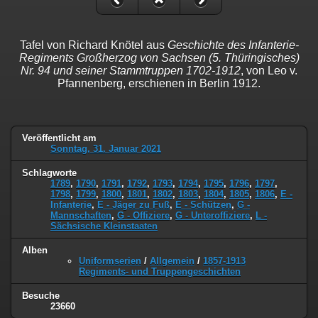
Tafel von Richard Knötel aus
Geschichte des Infanterie-
Regiments Großherzog von Sachsen (5. Thüringisches)
Nr. 94 und seiner Stammtruppen 1702-1912
, von Leo v.
Pfannenberg, erschienen in Berlin 1912.
Veröffentlicht am
Sonntag, 31. Januar 2021
Schlagworte
1789
,
1790
,
1791
,
1792
,
1793
,
1794
,
1795
,
1796
,
1797
,
1798
,
1799
,
1800
,
1801
,
1802
,
1803
,
1804
,
1805
,
1806
,
E -
Infanterie
,
E - Jäger zu Fuß
,
E - Schützen
,
G -
Mannschaften
,
G - Offiziere
,
G - Unteroffiziere
,
L -
Sächsische Kleinstaaten
Alben
Uniformserien
/
Allgemein
/
1857-1913
Regiments- und Truppengeschichten
Besuche
23660