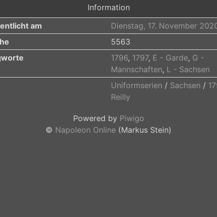
Information
entlicht am
Dienstag, 17. November 202
he
5563
gworte
1796
,
1797
,
E - Garde
,
G -
Mannschaften
,
L - Sachsen
Uniformserien
/
Sachsen
/
17
Reilly
Powered by
Piwigo
©
Napoleon Online
(Markus Stein)