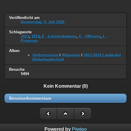
Veröffentlicht am
Donnerstag, 9. Juli 2020
Schlagworte
1813
,
1814
,
E - Linieninfanterie
,
G - Offiziere
,
L -
Preussen
Alben
Uniformserien
/
Allgemein
/
1813-1814 Landecker
Bilderhandschrift
Besuche
5494
Kein Kommentar (0)
Benutzerkommentare
Powered by
Piwigo