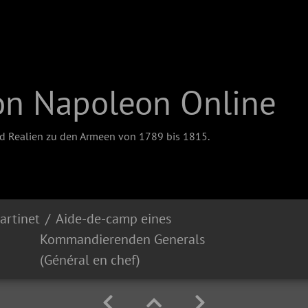
on Napoleon Online
nd Realien zu den Armeen von 1789 bis 1815.
artinet
Aide-de-camp eines
Kommandierenden Generals
(Général en chef)