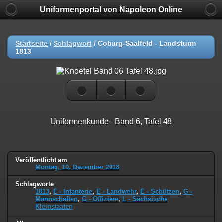
Uniformenportal von Napoleon Online
Startseite
/
Schlagwort
/
Coburg-Saalfeld - Landsturm
1813
Uniformenkunde - Band 6, Tafel 48
Veröffentlicht am
Montag, 10. Dezember 2018
Schlagworte
1813
,
E - Infanterie
,
E - Landwehr
,
E - Schützen
,
G -
Mannschaften
,
G - Offiziere
,
L - Sächsische
Kleinstaaten