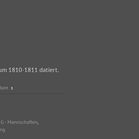
aum 1810-1811 datiert.
tare
1
,
G - Mannschaften
,
ung