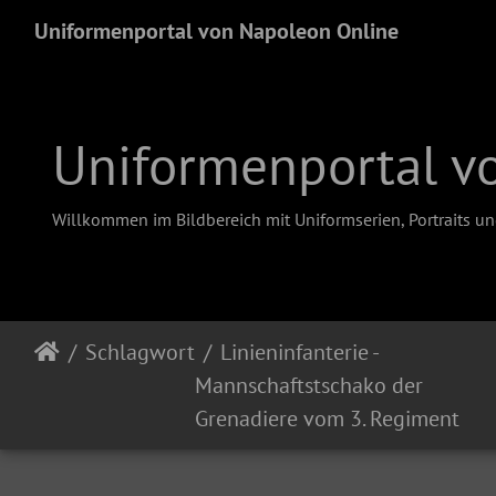
Uniformenportal von Napoleon Online
Uniformenportal v
Willkommen im Bildbereich mit Uniformserien, Portraits u
Schlagwort
Linieninfanterie -
Mannschaftstschako der
Grenadiere vom 3. Regiment