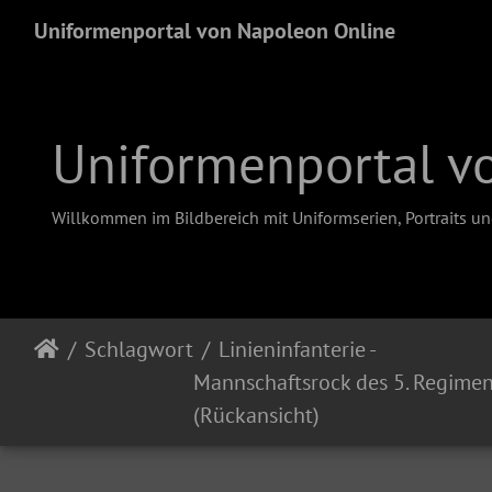
Uniformenportal von Napoleon Online
Uniformenportal v
Willkommen im Bildbereich mit Uniformserien, Portraits u
Schlagwort
Linieninfanterie -
Mannschaftsrock des 5. Regimen
(Rückansicht)