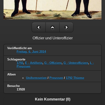
Offizier und Unteroffizier
Veröffentlicht am
Freitag, 6. Juni 2014
Schlagworte
1792
,
E - Artillerie
,
G - Offiziere
,
G - Unteroffiziere
,
L -
Preussen
Alben
Uniformserien
/
Preussen
/
1792 Thieme
Besuche
13928
Kein Kommentar (0)