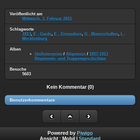
Veröffentlicht am
Mittwoch, 3. Februar 2021
Schlagworte
1813
,
E - Garde
,
E - Grenadiere
,
G - Mannschaften
,
L -
Mecklenburg
Alben
Uniformserien
/
Allgemein
/
1857-1913
Regiments- und Truppengeschichten
Besuche
5603
Kein Kommentar (0)
Benutzerkommentare
Powered by
Piwigo
Ansicht :
Mobil
|
Standard