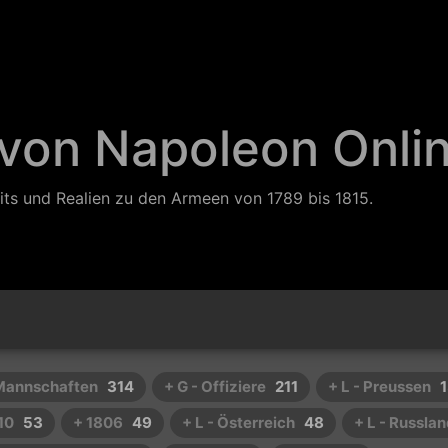
 von Napoleon Onli
its und Realien zu den Armeen von 1789 bis 1815.
 Mannschaften
314
+ G - Offiziere
211
+ L - Preussen
10
53
+ 1806
49
+ L - Österreich
48
+ L - Russla