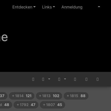
Entdecken
Links
Anmeldung
ne
137
+ 1814
121
+ 1813
102
+ 1815
88
nd
48
+ 1792
47
+ 1807
45