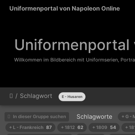
Uniformenportal von Napoleon Online
Uniformenportal
Willkommen im Bildbereich mit Uniformserien, Portra
Schlagwort
E - Husaren
Schlagworte
In dieser Gruppe suchen
+ G -
+ L - Frankreich
87
+ 1812
62
+ 1809
54
+ 18