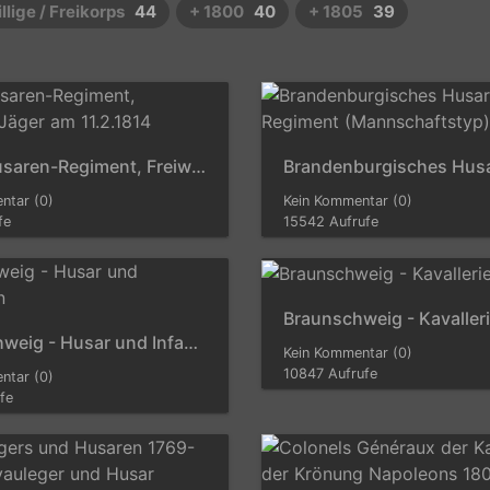
illige / Freikorps
44
+ 1800
40
+ 1805
39
Berg - Husaren-Regiment, Freiwilliger Jäger am 11.2.1814
ntar (0)
Kein Kommentar (0)
fe
15542 Aufrufe
Braunschweig - Kavaller
Braunschweig - Husar und Infanteristen
Kein Kommentar (0)
10847 Aufrufe
ntar (0)
fe