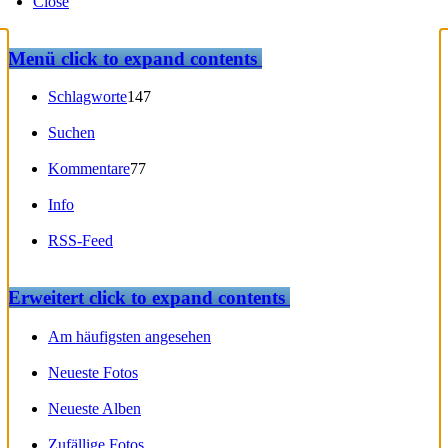
Close
Menü
click to expand contents
Schlagworte
147
Suchen
Kommentare
77
Info
RSS-Feed
Erweitert
click to expand contents
Am häufigsten angesehen
Neueste Fotos
Neueste Alben
Zufällige Fotos