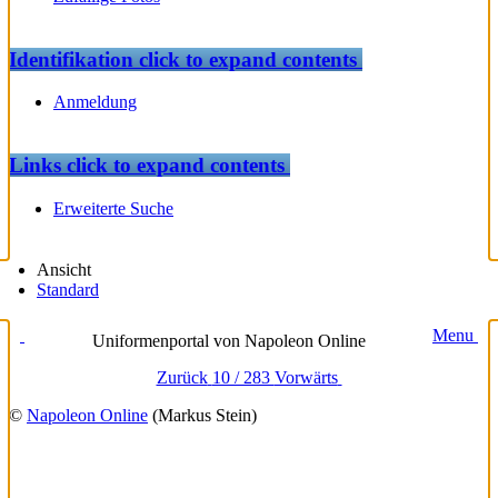
Identifikation
click to expand contents
Anmeldung
Links
click to expand contents
Erweiterte Suche
Ansicht
Standard
Menu
Uniformenportal von Napoleon Online
Zurück
10 / 283
Vorwärts
©
Napoleon Online
(Markus Stein)