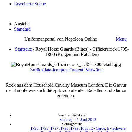
Erweiterte Suche
Ansicht
Standard
Uniformenportal von Napoleon Online
Menu
Startseite
/
Royal Horse Guards (Blues) - Offiziersrock 1795-
1800 (Kragen und Rabatten)
Zurück
data-iconpos="notext"
Vorwärts
Rock aus dem Household Cavalry Museum London. Die Gravur
der Knöpfe wie auch die spitz zulaufenden Rabatten sind klar zu
erkennen.
Veröffentlicht am
Sonntag, 24. Juni 2018
Schlagworte
1795
,
1796
,
1797
,
1798
,
1799
,
1800
,
E - Garde
,
E - Schwere