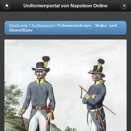
Uniformenportal von Napoleon Online
Startseite
/
Schlagwort
/
Fuhrwesenkorps - Stabs- und
Oberoffizier