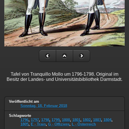
Tafel von Tranquillo Mollo um 1796-1798. Original im
Besitz der Landes- und Universitätsbibliothek Darmstadt.
Veröffentlicht am
Sonntag, 18. Februar 2018
Schlagworte
1796
,
1797
,
1798
,
1799
,
1800
,
1801
,
1802
,
1803
,
1804
,
1805
,
E - Train
,
G - Offiziere
,
L - Österreich