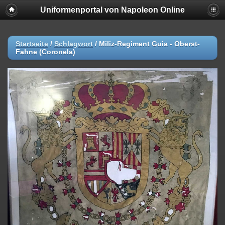
Uniformenportal von Napoleon Online
Startseite
/
Schlagwort
/
Miliz-Regiment Guia - Oberst-
Fahne (Coronela)