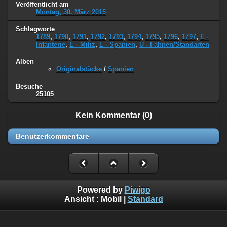
Veröffentlicht am
Montag, 30. März 2015
Schlagworte
1789
,
1790
,
1791
,
1792
,
1793
,
1794
,
1795
,
1796
,
1797
,
E -
Infanterie
,
E - Miliz
,
L - Spanien
,
U - Fahnen/Standarten
Alben
Originalstücke
/
Spanien
Besuche
25105
Kein Kommentar (0)
Benutzerkommentare
Powered by
Piwigo
Ansicht :
Mobil
|
Standard
©
Napoleon Online
(Markus Stein)