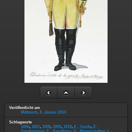
Veröffentlicht am
Mittwoch, 8. Januar 2014
Schlagworte
1806
,
1807
,
1808
,
1809
,
1810
,
E - Garde
,
E -
Gendarmerie
,
E - Kavallerie
,
G - Mannschaften
,
L -