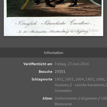
Information
Veröffentlicht am
Freitag, 27. Juni 2014
Besuche
23351
Schlagworte
1802
,
1803
,
1804
,
1805
,
1806
,
Husaren
,
E - Leichte Kavallerie
,
Schweden
Alben
Uniformserien
/
Allgemein
/
180
Bilderserie