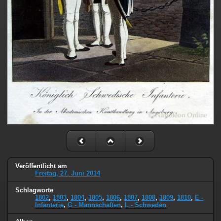
Veröffentlicht am
Freitag, 27. Juni 2014
Schlagworte
1802
,
1803
,
1804
,
1805
,
1806
,
1807
,
1808
,
1809
,
1810
,
E -
Infanterie
,
G - Mannschaften
,
L - Schweden