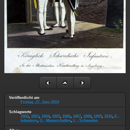
Veröffentlicht am
Freitag, 27. Juni 2014
Schlagworte
1802
,
1803
,
1804
,
1805
,
1806
,
1807
,
1808
,
1809
,
1810
,
E -
Infanterie
,
G - Mannschaften
,
L - Schweden