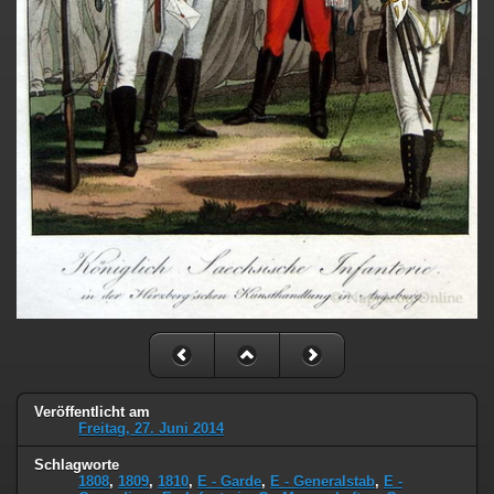
Veröffentlicht am
Freitag, 27. Juni 2014
Schlagworte
1808
,
1809
,
1810
,
E - Garde
,
E - Generalstab
,
E -