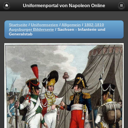
Uniformenportal von Napoleon Online
Startseite
/
Uniformserien
/
Allgemein
/
1802-1810
Augsburger Bilderserie
/
Sachsen - Infanterie und
Generalstab