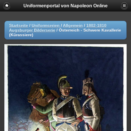
Uniformenportal von Napoleon Online
Startseite
/
Uniformserien
/
Allgemein
/
1802-1810
Augsburger Bilderserie
/
Österreich - Schwere Kavallerie
(Kürassiere)