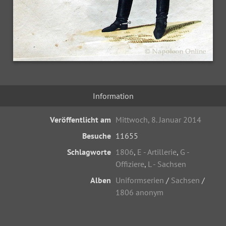
Information
Veröffentlicht am
Mittwoch, 8. Januar 2014
Besuche
11655
Schlagworte
1806
,
E - Artillerie
,
G -
Offiziere
,
L - Sachsen
Alben
Uniformserien
/
Sachsen
/
1806 anonym