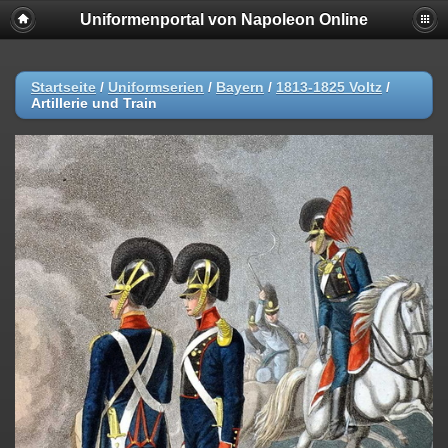
Uniformenportal von Napoleon Online
Startseite
/
Uniformserien
/
Bayern
/
1813-1825 Voltz
/
Artillerie und Train