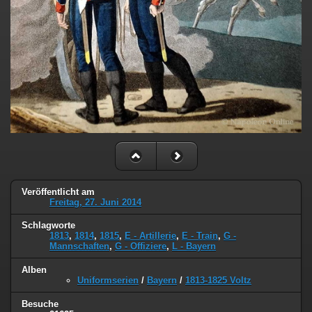
Veröffentlicht am
Freitag, 27. Juni 2014
Schlagworte
1813
,
1814
,
1815
,
E - Artillerie
,
E - Train
,
G -
Mannschaften
,
G - Offiziere
,
L - Bayern
Alben
Uniformserien
/
Bayern
/
1813-1825 Voltz
Besuche