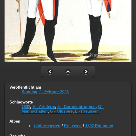
Veröffentlicht am
Sonntag, 1. Februar 2026
Schlagworte
1802
,
E - Artillerie
,
E - Garnisontruppen
,
G -
Mannschaften
,
G - Offiziere
,
L - Preussen
Alben
Uniformserien
/
Preussen
/
1802 Rottmann