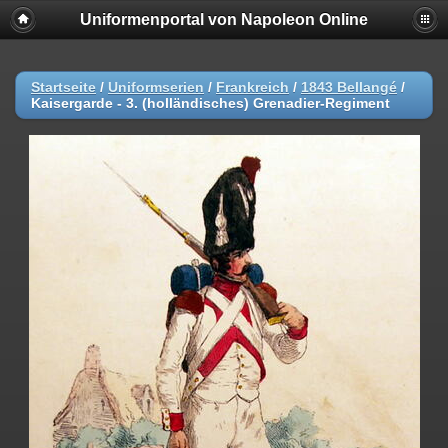
Uniformenportal von Napoleon Online
Startseite
/
Uniformserien
/
Frankreich
/
1843 Bellangé
/
Kaisergarde - 3. (holländisches) Grenadier-Regiment