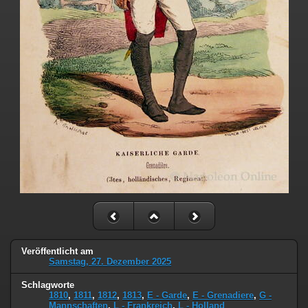
Veröffentlicht am
Samstag, 27. Dezember 2025
Schlagworte
1810
,
1811
,
1812
,
1813
,
E - Garde
,
E - Grenadiere
,
G -
Mannschaften
,
L - Frankreich
,
L - Holland