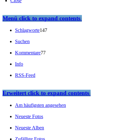
Close
Menü
click to expand contents
Schlagworte
147
Suchen
Kommentare
77
Info
RSS-Feed
Erweitert
click to expand contents
Am häufigsten angesehen
Neueste Fotos
Neueste Alben
Zufällige Fotos