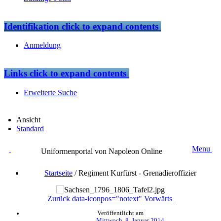
Identifikation
click to expand contents
Anmeldung
Links
click to expand contents
Erweiterte Suche
Ansicht
Standard
Menu
Uniformenportal von Napoleon Online
Startseite
/
Regiment Kurfürst - Grenadieroffizier
Zurück
data-iconpos="notext"
Vorwärts
Veröffentlicht am
Mittwoch, 8. Januar 2014