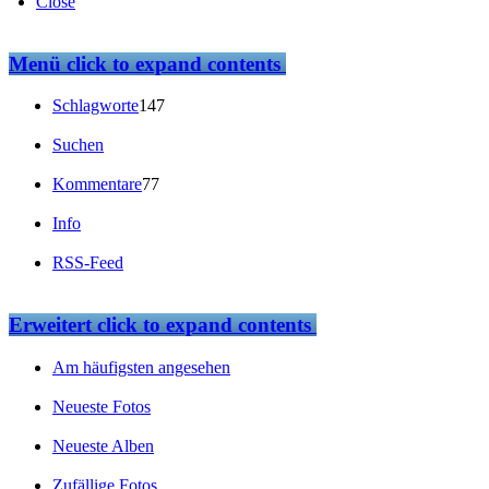
Close
Menü
click to expand contents
Schlagworte
147
Suchen
Kommentare
77
Info
RSS-Feed
Erweitert
click to expand contents
Am häufigsten angesehen
Neueste Fotos
Neueste Alben
Zufällige Fotos