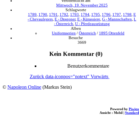
Veröffentlicht am
Mittwoch, 19. November 2025
Schlagworte
1789
,
1790
,
1791
,
1792
,
1793
,
1794
,
1795
,
1796
,
1797
,
1798
,
E
- Chevaulegers
,
E - Dragoner
,
E - Kürassiere
,
G - Mannschaften
,
L
- Österreich
,
U - Pferdeausrüstung
Alben
Uniformserien
/
Österreich
/
1895 Ottenfeld
Besuche
3669
Kein Kommentar (0)
Benutzerkommentare
Zurück
data-iconpos="notext"
Vorwärts
©
Napoleon Online
(Markus Stein)
Powered by
Piwigo
Ansicht :
Mobil
|
Standard
loading