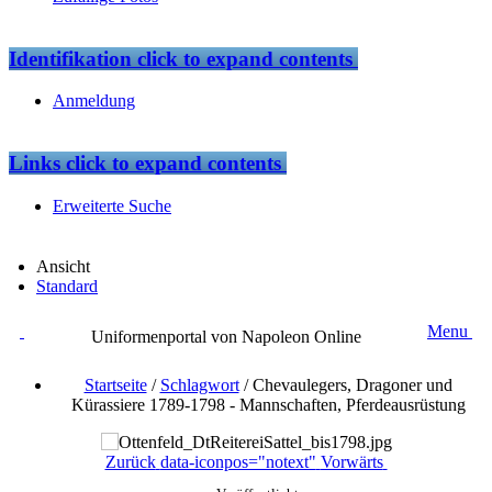
Identifikation
click to expand contents
Anmeldung
Links
click to expand contents
Erweiterte Suche
Ansicht
Standard
Menu
Uniformenportal von Napoleon Online
Startseite
/
Schlagwort
/
Chevaulegers, Dragoner und
Kürassiere 1789-1798 - Mannschaften, Pferdeausrüstung
Zurück
data-iconpos="notext"
Vorwärts