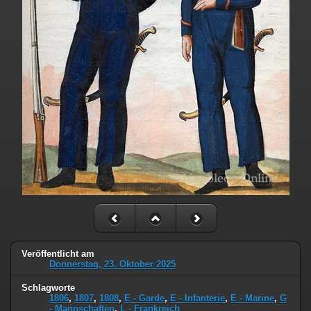
Veröffentlicht am
Donnerstag, 23. Oktober 2025
Schlagworte
1806
,
1807
,
1808
,
E - Garde
,
E - Infanterie
,
E - Marine
,
G
- Mannschaften
,
L - Frankreich