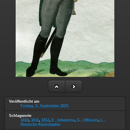
Veröffentlicht am
Freitag, 5. September 2025
Schlagworte
1810
,
1811
,
1812
,
E - Infanterie
,
G - Offiziere
,
L -
Deutsche Kleinstaaten