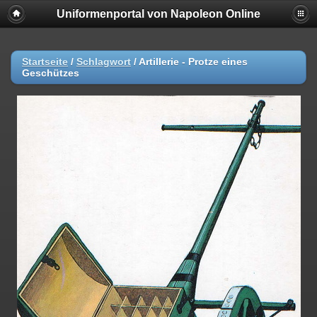
Uniformenportal von Napoleon Online
Startseite
/
Schlagwort
/
Artillerie - Protze eines
Geschützes