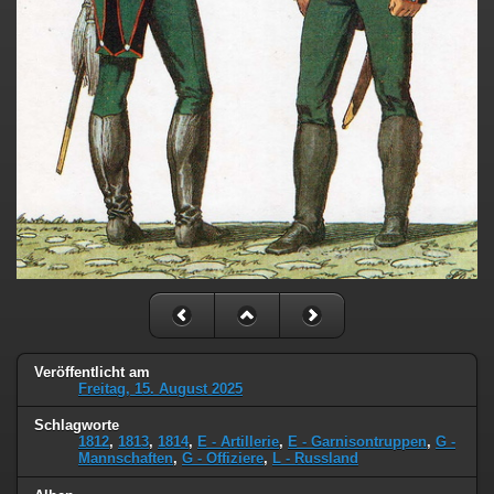
Veröffentlicht am
Freitag, 15. August 2025
Schlagworte
1812
,
1813
,
1814
,
E - Artillerie
,
E - Garnisontruppen
,
G -
Mannschaften
,
G - Offiziere
,
L - Russland