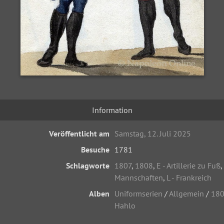
Information
Veröffentlicht am
Samstag, 12. Juli 2025
Besuche
1781
Schlagworte
1807
,
1808
,
E - Artillerie zu Fuß
,
Mannschaften
,
L - Frankreich
Alben
Uniformserien
/
Allgemein
/
180
Hahlo