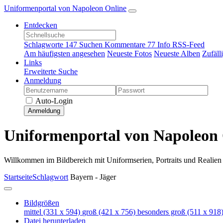
Uniformenportal von Napoleon Online
Entdecken
Schlagworte
147
Suchen
Kommentare
77
Info
RSS-Feed
Am häufigsten angesehen
Neueste Fotos
Neueste Alben
Zufäll
Links
Erweiterte Suche
Anmeldung
Auto-Login
Anmeldung
Uniformenportal von Napoleon 
Willkommen im Bildbereich mit Uniformserien, Portraits und Realie
Startseite
Schlagwort
Bayern - Jäger
Bildgrößen
mittel
(331 x 594)
groß
(421 x 756)
besonders groß
(511 x 918
Datei herunterladen