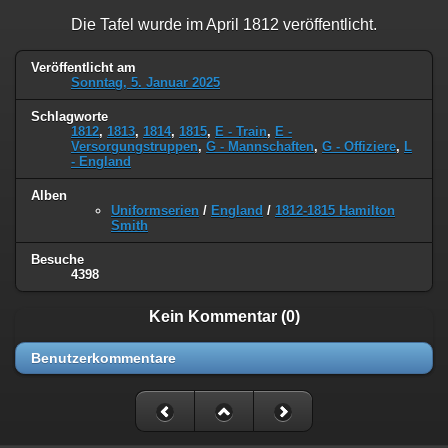
Die Tafel wurde im April 1812 veröffentlicht.
Veröffentlicht am
Sonntag, 5. Januar 2025
Schlagworte
1812
,
1813
,
1814
,
1815
,
E - Train
,
E -
Versorgungstruppen
,
G - Mannschaften
,
G - Offiziere
,
L
- England
Alben
Uniformserien
/
England
/
1812-1815 Hamilton
Smith
Besuche
4398
Kein Kommentar (0)
Benutzerkommentare