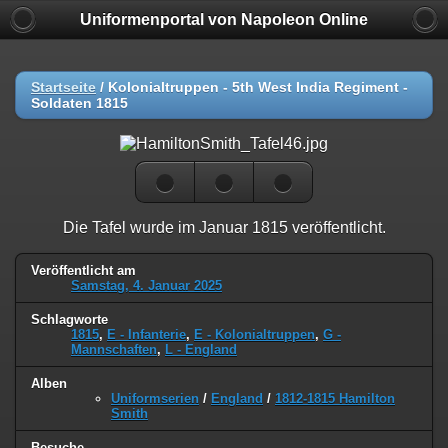
Uniformenportal von Napoleon Online
Startseite
/
Kolonialtruppen - 5th West India Regiment -
Soldaten 1815
Die Tafel wurde im Januar 1815 veröffentlicht.
Veröffentlicht am
Samstag, 4. Januar 2025
Schlagworte
1815
,
E - Infanterie
,
E - Kolonialtruppen
,
G -
Mannschaften
,
L - England
Alben
Uniformserien
/
England
/
1812-1815 Hamilton
Smith
Besuche