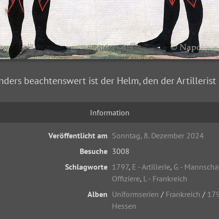
ders beachtenswert ist der Helm, den der Artillerist 
Information
Veröffentlicht am
Sonntag, 8. Dezember 2024
Besuche
3008
Schlagworte
1797
,
E - Artillerie
,
G - Mannscha
Offiziere
,
L - Frankreich
Alben
Uniformserien
/
Frankreich
/
17
Hessen