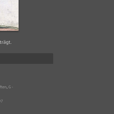
trägt.
ften
,
G -
97