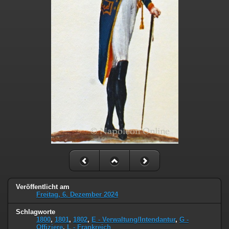
Veröffentlicht am
Freitag, 6. Dezember 2024
Schlagworte
1800
,
1801
,
1802
,
E - Verwaltung/Intendantur
,
G -
Offiziere
,
L - Frankreich