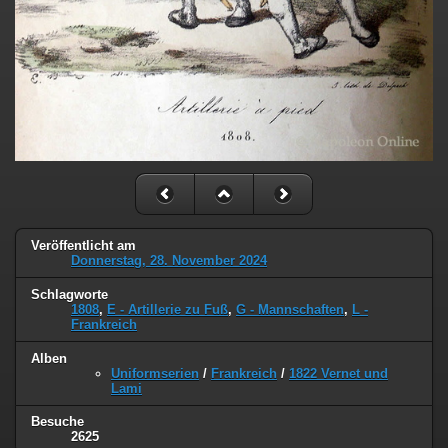
Veröffentlicht am
Donnerstag, 28. November 2024
Schlagworte
1808
,
E - Artillerie zu Fuß
,
G - Mannschaften
,
L -
Frankreich
Alben
Uniformserien
/
Frankreich
/
1822 Vernet und
Lami
Besuche
2625