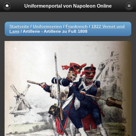
Uniformenportal von Napoleon Online
Startseite
/
Uniformserien
/
Frankreich
/
1822 Vernet und
Lami
/
Artillerie - Artillerie zu Fuß 1808